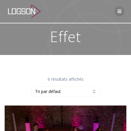
Passer
au
contenu
Effet
6 résultats affichés