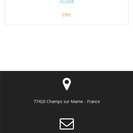
70,00
€
Effet
77420 Champs sur Marne - France