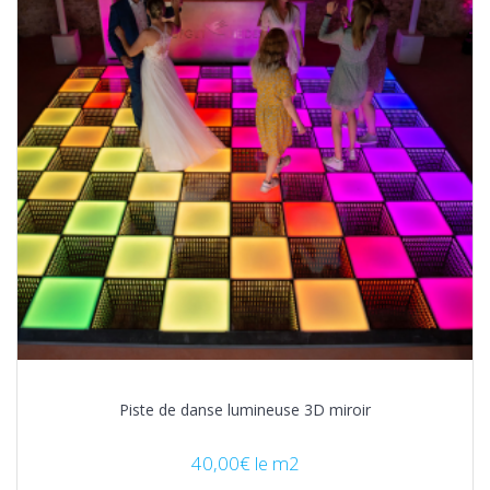
Piste de danse lumineuse 3D miroir
40,00
€
le m2