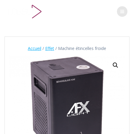
Passer
au
contenu
Accueil
/
Effet
/ Machine étincelles froide