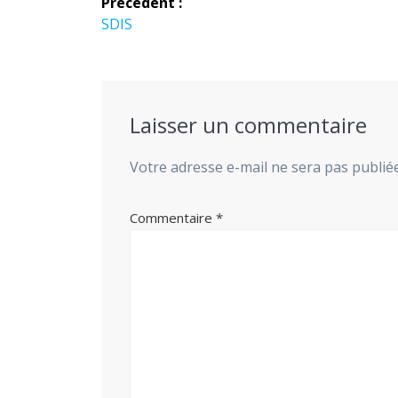
Précédent :
de
Article
SDIS
précédent :
l’article
Laisser un commentaire
Votre adresse e-mail ne sera pas publiée
Commentaire
*