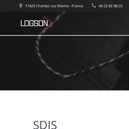
Passer
77420 Champs sur Marne - France
06 22 82 88 20
au
contenu
SDIS