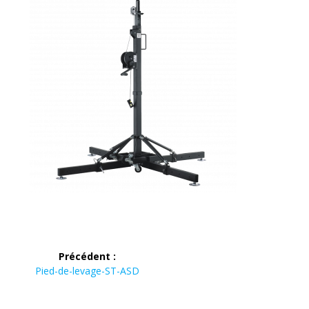
Navigation
Précédent :
de
Article
Pied-de-levage-ST-ASD
précédent :
l’article