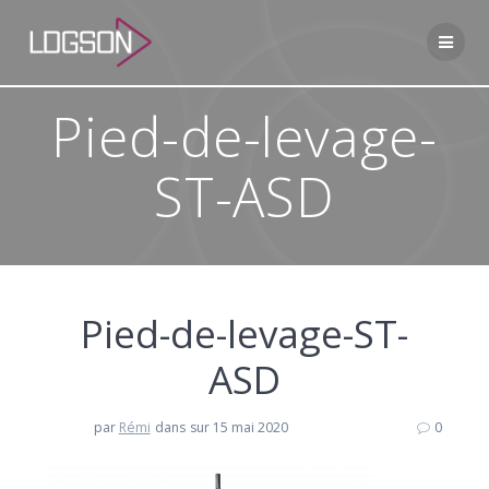
Passer
au
contenu
Pied-de-levage-
ST-ASD
Pied-de-levage-ST-
ASD
par
Rémi
dans
sur 15 mai 2020
0