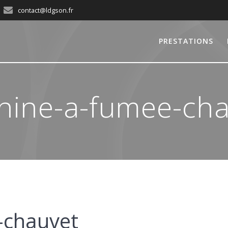
contact@ldgson.fr
PRESTATIONS
hine-a-fumee-cha
-chauvet