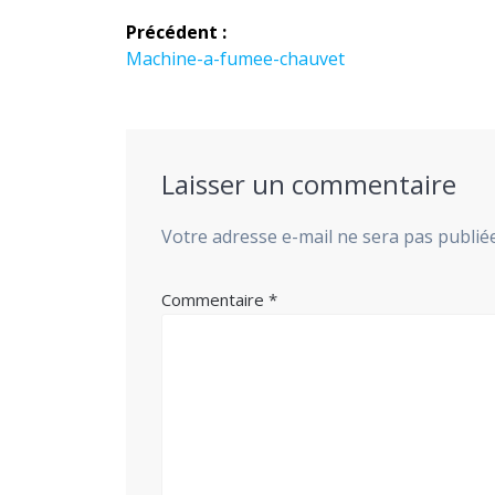
Navigation
Précédent :
de
Article
Machine-a-fumee-chauvet
précédent :
l’article
Laisser un commentaire
Votre adresse e-mail ne sera pas publiée
Commentaire
*