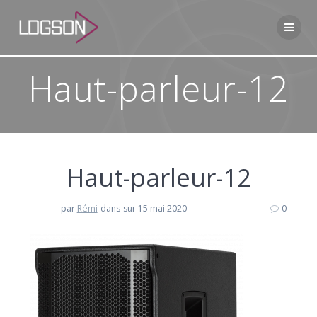
Passer
au
contenu
Haut-parleur-12
Haut-parleur-12
par
Rémi
dans
sur 15 mai 2020
0