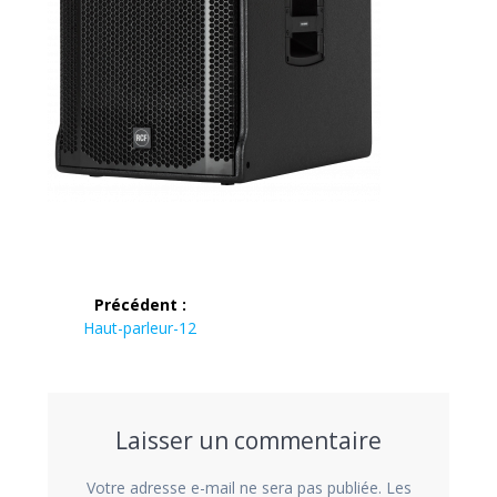
Navigation
Précédent :
de
Article
Haut-parleur-12
précédent :
l’article
Laisser un commentaire
Votre adresse e-mail ne sera pas publiée.
Les