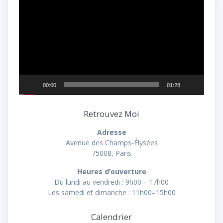
vidéo
00:00
01:28
Retrouvez Moi
Adresse
Avenue des Champs-Élysées
75008, Paris
Heures d’ouverture
Du lundi au vendredi : 9h00—17h00
Les samedi et dimanche : 11h00–15h00
Calendrier