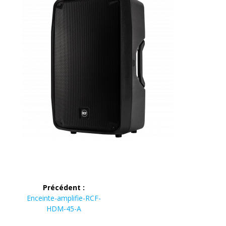
Navigation
Précédent :
de
Article
Enceinte-amplifie-RCF-
précédent :
HDM-45-A
l’article