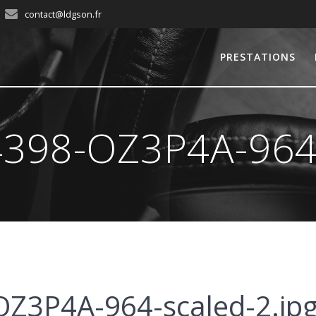
contact@ldgson.fr
PRESTATIONS
398-OZ3P4A-964-
Z3P4A-964-scaled-2.jp