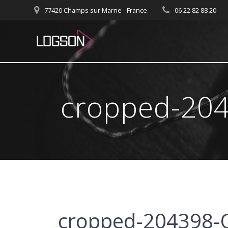
Passer
77420 Champs sur Marne - France
06 22 82 88 20
au
contenu
cropped-204
cropped-204398-O