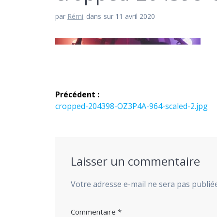
par
Rémi
dans
sur 11 avril 2020
Navigation
Précédent :
de
Article
cropped-204398-OZ3P4A-964-scaled-2.jpg
précédent :
l’article
Laisser un commentaire
Votre adresse e-mail ne sera pas publiée
Commentaire
*