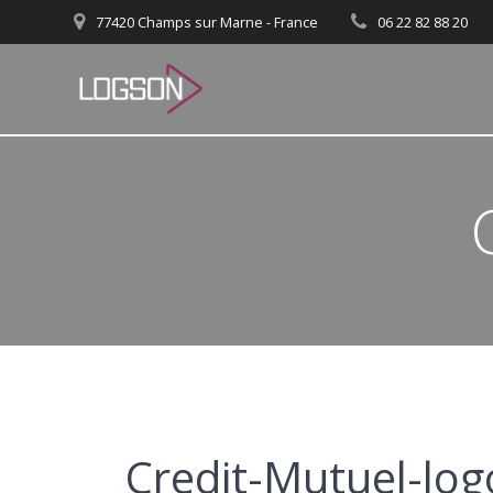
Passer
77420 Champs sur Marne - France
06 22 82 88 20
au
contenu
Credit-Mutuel-log