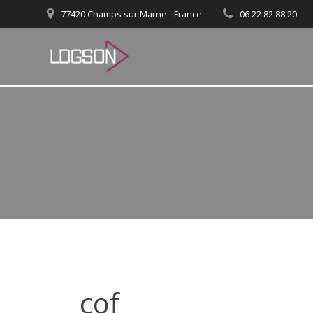
Passer
77420 Champs sur Marne - France
06 22 82 88 20
au
contenu
cof