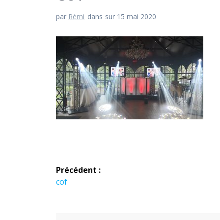
par
Rémi
dans
sur 15 mai 2020
Navigation
Précédent :
de
Article
cof
précédent :
l’article