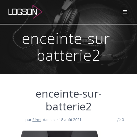
Passer
au
contenu
enceinte-sur-
batterie2
enceinte-sur-
batterie2
par
Rémi
dans
sur 18 août 2021
0