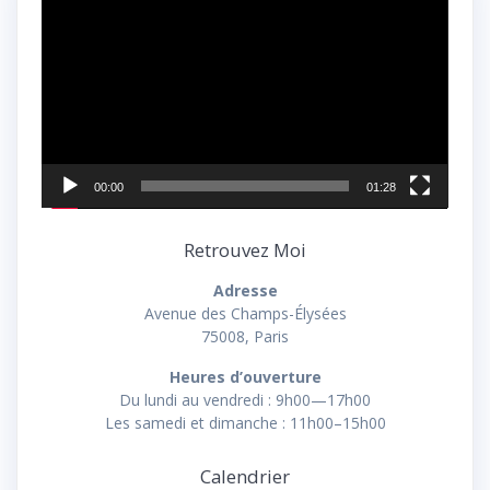
vidéo
00:00
01:28
Retrouvez Moi
Adresse
Avenue des Champs-Élysées
75008, Paris
Heures d’ouverture
Du lundi au vendredi : 9h00—17h00
Les samedi et dimanche : 11h00–15h00
Calendrier