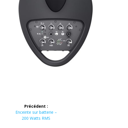
Navigation
Précédent :
de
Article
Enceinte sur batterie –
précédent :
200 Watts RMS
l’article