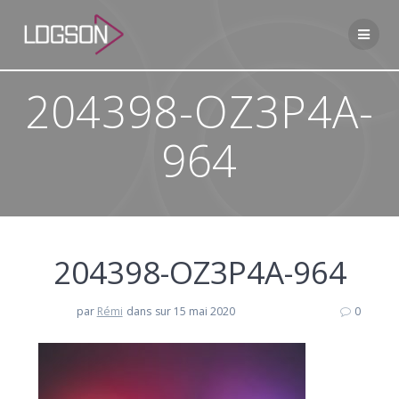
Passer
au
contenu
204398-OZ3P4A-
964
204398-OZ3P4A-964
par
Rémi
dans
sur 15 mai 2020
0