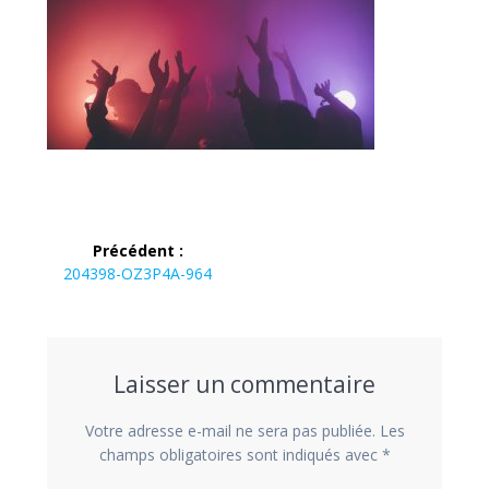
Navigation
Précédent :
de
Article
204398-OZ3P4A-964
précédent :
l’article
Laisser un commentaire
Votre adresse e-mail ne sera pas publiée.
Les
champs obligatoires sont indiqués avec
*