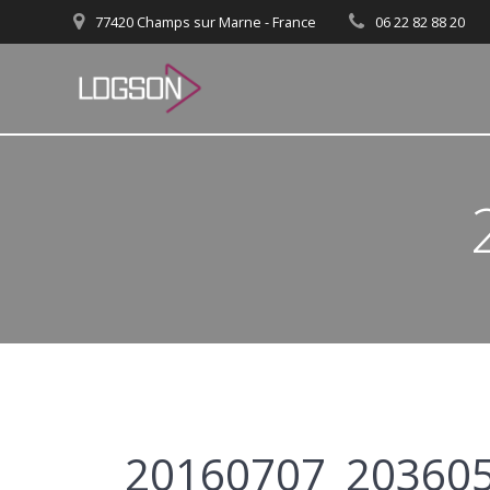
Passer
77420 Champs sur Marne - France
06 22 82 88 20
au
contenu
20160707_20360