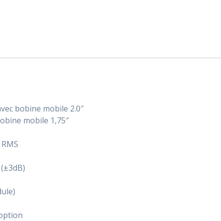
avec bobine mobile 2.0″
obine mobile 1,75″
/ RMS
 (±3dB)
dule)
option