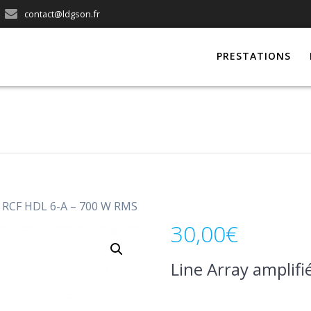
contact@ldgson.fr
PRESTATIONS
ié RCF HDL 6-A – 700 W RMS
30,00
€
Line Array amplif