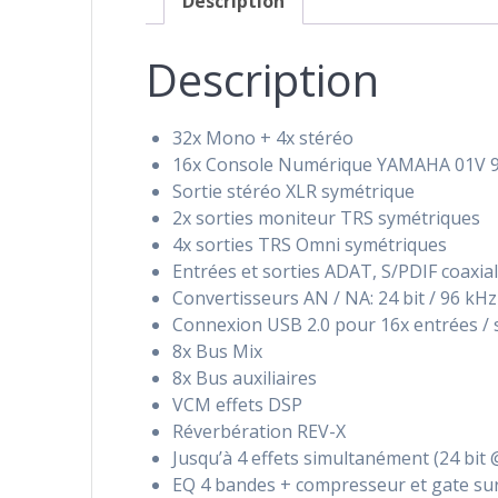
Description
Description
32x Mono + 4x stéréo
16x Console Numérique YAMAHA 01V 96en
Sortie stéréo XLR symétrique
2x sorties moniteur TRS symétriques
4x sorties TRS Omni symétriques
Entrées et sorties ADAT, S/PDIF coaxia
Convertisseurs AN / NA: 24 bit / 96 kHz
Connexion USB 2.0 pour 16x entrées / s
8x Bus Mix
8x Bus auxiliaires
VCM effets DSP
Réverbération REV-X
Jusqu’à 4 effets simultanément (24 bit 
EQ 4 bandes + compresseur et gate su